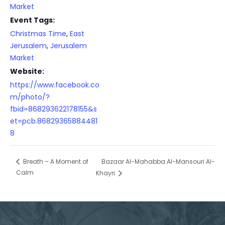
Market
Event Tags:
Christmas Time
,
East
Jerusalem
,
Jerusalem
Market
Website:
https://www.facebook.co
m/photo/?
fbid=868293622178155&s
et=pcb.86829365884481
8
Bazaar Al-Mahabba Al-Mansouri Al-
Breath – A Moment of
Calm
Khayri