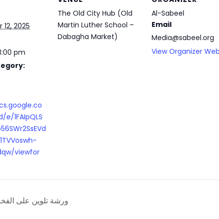
The Old City Hub (Old
Al-Sabeel
Email
Martin Luther School –
 12, 2025
Dabagha Market)
Media@sabeel.org
View Organizer Web
 3:00 pm
tegory:
cs.google.co
/e/1FAIpQLS
o56SWr2SsEVd
1TVVoswh-
qw/viewfor
Pottery Painting Workshop – ورشة تلوين على الف