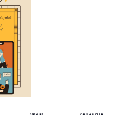
VENUE
ORGANIZER