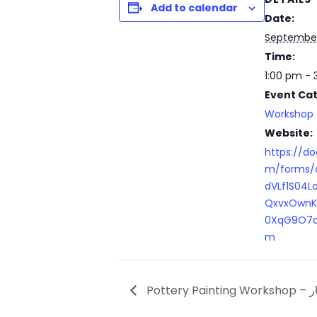
Add to calendar
Date:
September
Time:
1:00 pm -
Event Ca
Workshop
Website:
https://do
m/forms/d
dVLf1S04L
QxvxOwnK
0XqG9O7d
m
خار