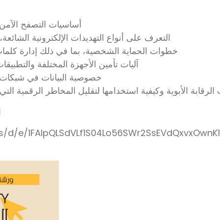
– أساسيات التصفح الآمن
– التعرف على أنواع التهديدات الإلكترونية الشائعة
– خطوات الحماية الشخصية، بما في ذلك إدارة كلمات
– آليات تأمين الأجهزة المختلفة والتطب
– خصوصية البيانات في شبكات 
ت الرقابة الأبوية وكيفية استخدامها لتقليل المخاطر الرقمية الت
ا
ms/d/e/1FAIpQLSdVLf1S04Lo56SWr2SsEVdQxvxOwn