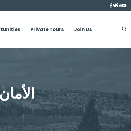
tunities
Private Tours
Join Us
igital Safety